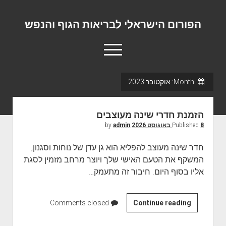
הפורום הישראלי לבריאות הגוף והנפש
o
p
e
n
Month:
אוקטובר 2023
m
פורום המומחים המוביל בישראל
e
n
אודות
u
הזמנת חדרי שינה מעוצבים
יצירת קשר
8 באוגוסט 2026
Published
by
admin
חדר שינה מעוצב להפליא הוא גן עדן של נוחות וסגנון,
המשקף את הטעם האישי שלך ויוצר מרחב מזמין לסגת
אליו בסוף היום. חיבור זה מתעמק…
Continue reading
ה
Comments closed
ז