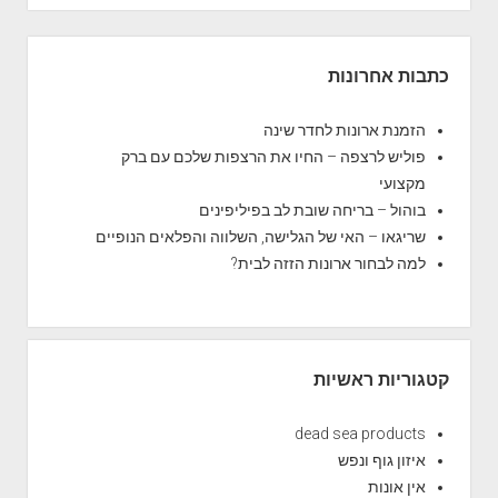
מ
נ
S
ת
i
כתבות אחרונות
ח
d
ד
e
הזמנת ארונות לחדר שינה
ר
b
פוליש לרצפה – החיו את הרצפות שלכם עם ברק
י
a
מקצועי
ש
r
בוהול – בריחה שובת לב בפיליפינים
י
שריגאו – האי של הגלישה, השלווה והפלאים הנופיים
נ
למה לבחור ארונות הזזה לבית?
ה
מ
ע
ו
צ
קטגוריות ראשיות
ב
י
dead sea products
ם
איזון גוף ונפש
אין אונות