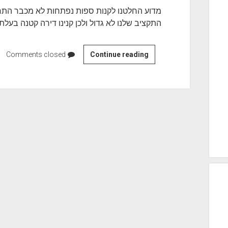
ל
י
מדוע החלטנו לקנות ספות נפתחות לא מכבר התחתנ
י
ו
התקציב שלנו לא גדול ולכן קנינו דירה קטנה בעלת
י
ת
ם
מ
Continue reading
ס
Comments closed
ח
פ
י
ו
ר
ת
ו
נ
מ
פ
ה
ת
י
ח
כ
ו
ו
ת
ל
ל
ה
ש
פ