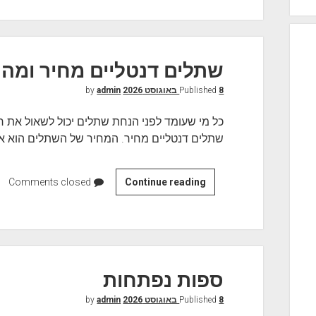
כ
ז
י
ה
שתלים דנטליים מחיר ומה י
ל
8 באוגוסט 2026
Published
by
ע
admin
ס
כל מי שעומד לפני הנחת שתלים יכול לשאול את רו
ק
שתלים דנטליים מחיר. המחיר של השתלים הוא אי
י
ם
ה
Continue reading
ש
Comments closed
כ
ת
ו
ל
ל
י
ל
ם
ת
ד
ספות נפתחות
א
נ
ח
8 באוגוסט 2026
Published
by
ט
admin
ר