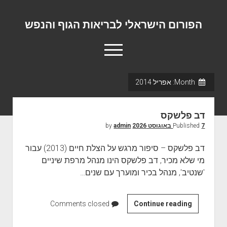
הפורום הישראלי לבריאות הגוף והנפש
o
p
e
n
Month:
אפריל 2014
m
פורום המומחים המוביל בישראל
e
n
אודות
u
דב פלשקס
יצירת קשר
7 באוגוסט 2026
Published
by
admin
דב פלשקס – סיפור מרגש על הצלת חיים (2013) עבור
מי שלא מכיר, דב פלשקס הינו מנהל מרפת שיניים
'שנטיב', מנהל בכיר ומוערך עם שנים…
Continue reading
ד
Comments closed
ב