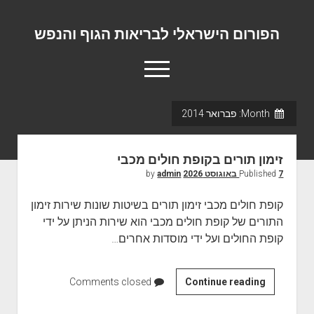
הפורום הישראלי לבריאות הגוף והנפש
o
p
e
n
Month:
פברואר 2014
m
פורום המומחים המוביל בישראל
e
n
אודות
u
זימון תורים בקופת חולים מכבי
יצירת קשר
7 באוגוסט 2026
Published
by
admin
קופת חולים מכבי זימון תורים בשיטות שונות שירות זימון
התורים של קופת חולים מכבי הוא שירות הניתן על ידי
קופת החולים ועל ידי מוסדות אחרים…
Continue reading
ז
Comments closed
י