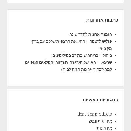
מ
ו
S
ן
i
כתבות אחרונות
ת
d
ו
e
הזמנת ארונות לחדר שינה
ר
b
פוליש לרצפה – החיו את הרצפות שלכם עם ברק
י
a
מקצועי
ם
r
בוהול – בריחה שובת לב בפיליפינים
ב
שריגאו – האי של הגלישה, השלווה והפלאים הנופיים
ק
למה לבחור ארונות הזזה לבית?
ו
פ
ת
ח
ו
קטגוריות ראשיות
ל
י
dead sea products
ם
איזון גוף ונפש
מ
אין אונות