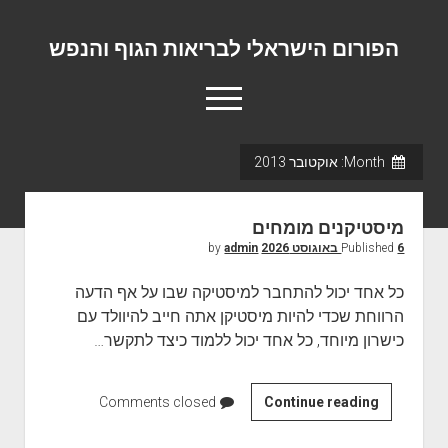
הפורום הישראלי לבריאות הגוף והנפש
o
p
e
n
Month:
אוקטובר 2013
m
פורום המומחים המוביל בישראל
e
n
אודות
u
מיסטיקנים מומחים
יצירת קשר
6 באוגוסט 2026
Published
by
admin
כל אחד יכול להתחבר למיסטיקה שבו על אף הדעה
הרווחת שכדי להיות מיסטיקן אתה חייב להיוולד עם
כישרון מיוחד, כל אחד יכול ללמוד כיצד לתקשר…
Continue reading
מ
Comments closed
י