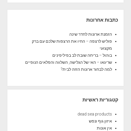
ס
ט
S
י
i
כתבות אחרונות
ק
d
נ
e
הזמנת ארונות לחדר שינה
י
b
פוליש לרצפה – החיו את הרצפות שלכם עם ברק
ם
a
מקצועי
מ
r
בוהול – בריחה שובת לב בפיליפינים
ו
שריגאו – האי של הגלישה, השלווה והפלאים הנופיים
מ
למה לבחור ארונות הזזה לבית?
ח
י
ם
קטגוריות ראשיות
dead sea products
איזון גוף ונפש
אין אונות