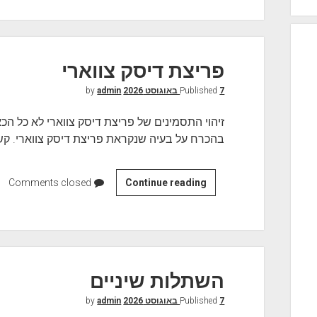
ל
ו
ת
פ
פריצת דיסק צווארי
ו
7 באוגוסט 2026
Published
by
ל
admin
י
זיהוי התסמינים של פריצת דיסק צווארי לא כל הכ
צ
בהכרח על בעיה שנקראת פריצת דיסק צווארי. קשי
י
ס
ט
Continue reading
פ
Comments closed
י
ר
ו
י
ת
צ
ת
ד
השתלות שיניים
י
7 באוגוסט 2026
Published
by
ס
admin