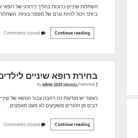
ק
השתלות שיניים כרוכות בהליך כירורגי של רופאי ש
צ
ביותר ויכול להיות גורם של מספר בעיות. השתלו
ו
ו
א
Continue reading
ה
Comments closed
ר
ש
י
ת
ל
ו
ת
בחירת רופא שיניים לילדים
ש
7 באוגוסט 2026
Published
י
by
admin
נ
כאשר יש מודעות כה רחבה עבור הנושא של שיניים 
י
רבים מן ההורים משקיעים לא מעט מאמצים…
י
ם
Continue reading
ב
Comments closed
ח