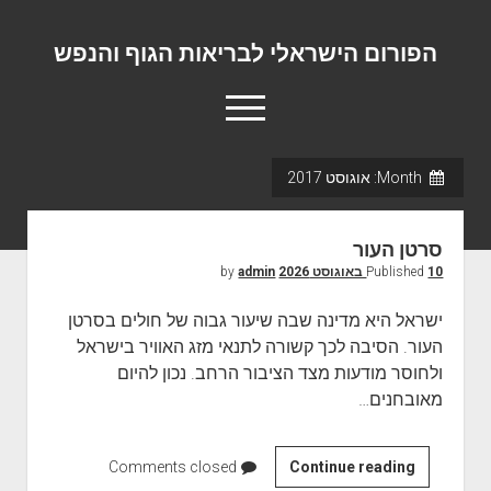
הפורום הישראלי לבריאות הגוף והנפש
o
p
e
n
Month:
אוגוסט 2017
m
פורום המומחים המוביל בישראל
e
n
אודות
u
סרטן העור
יצירת קשר
10 באוגוסט 2026
Published
by
admin
ישראל היא מדינה שבה שיעור גבוה של חולים בסרטן
העור. הסיבה לכך קשורה לתנאי מזג האוויר בישראל
ולחוסר מודעות מצד הציבור הרחב. נכון להיום
מאובחנים…
Continue reading
ס
Comments closed