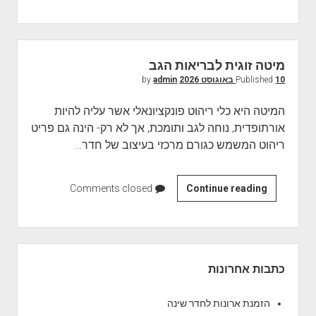
ר
ט
ן
ה
מיטה זוגית לבריאות הגב
ע
10 באוגוסט 2026
Published
by
admin
ו
ר
המיטה היא כלי ריהוט פונקציונאלי אשר עליה להיות
אורתופדית, נוחה לגב ותומכת, אך לא רק- הינה גם פריט
ריהוט המשמש כגורם מרכזי בעיצוב של חדר…
Continue reading
מ
Comments closed
י
ט
ה
S
ז
i
כתבות אחרונות
ו
d
ג
e
הזמנת ארונות לחדר שינה
י