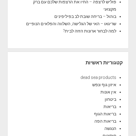
b
פוליש לרצפה – החיו את הרצפות שלכם עם ברק
ת
a
מקצועי
ל
r
בוהול – בריחה שובת לב בפיליפינים
ב
שריגאו – האי של הגלישה, השלווה והפלאים הנופיים
ר
למה לבחור ארונות הזזה לבית?
י
א
ו
ת
ה
קטגוריות ראשיות
ג
ב
dead sea products
איזון גוף ונפש
אין אונות
ביטחון
בריאות
בריאות הגוף
בריאות הפה
הנגשה
חיסונים