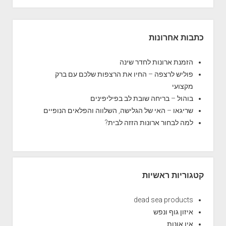
S
i
כתבות אחרונות
d
e
הזמנת ארונות לחדר שינה
b
פוליש לרצפה – החיו את הרצפות שלכם עם ברק
a
מקצועי
r
בוהול – בריחה שובת לב בפיליפינים
שריגאו – האי של הגלישה, השלווה והפלאים הנופיים
למה לבחור ארונות הזזה לבית?
קטגוריות ראשיות
dead sea products
איזון גוף ונפש
אין אונות