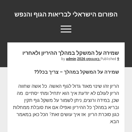
הפורום הישראלי לבריאות הגוף והנפש
o
p
e
n
m
שמירה על המשקל במהלך ההיריון ולאחריו
פורום המומחים המוביל בישראל
e
9 באוגוסט 2026
Published
by
admin
n
אודות
u
שמירה על המשקל במהלך – צריך בכלל?
יצירת קשר
הריון זהו שינוי מאוד גדול לגוף האשה. כל אשה שחווה
הריון לעולם לא יודעת איך הוא יתחיל ומתי יסתיים. מה
שכן, במידה ורוצים, ניתן לשמור על משקל גוף תקין
ובריא במהלך כל ההיריון ואפילו אם את סובלת ממחלות
כגון סוכרת הריון. אז איך עושים זאת? הכל כאן במאמר
הבא.