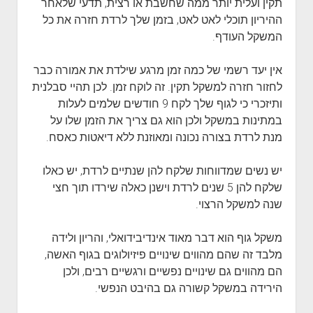
תקין ועלית יותר ממה שחשבת או רצית, תדעי שלאחר
ההיריון תוכלי לאט לאט, בזמן שלך לרדת חזרה את כל
המשקל העודף.
אין יעד רשמי של כמה זמן מרגע שילדת את אמורה כבר
לחזור חזרה למשקל תקין. זה לוקח זמן. לכן תהיי סבלנית
ותיזכרי כי לגוף שלך לקח 9 חודשים שלמים לעלות
במתינות במשקל ולכן הוא גם צריך את הזמן שלו על
מנת לרדת בצורה נכונה ומאוזנת ללא דיאטות כאסח.
יש נשים שמדווחות שלקח להן שנתיים לרדת, יש כאלו
שלקח להן 5 שנים לרדת וישנן כאלה שירדו תוך חצי
שנה למשקל הרצוי.
משקל גוף הוא דבר מאוד אינדיבידואלי, והריון ולידה
מלבד זה שהם מהווים שינויים פיזיולוגים בגוף האשה,
הם מהווים גם שינויים נפשיים ורגשיים רבים, ולכן
הירידה במשקל קשורה גם בהיבט הנפשי.